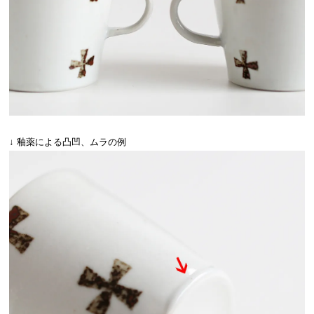
↓ 釉薬による凸凹、ムラの例