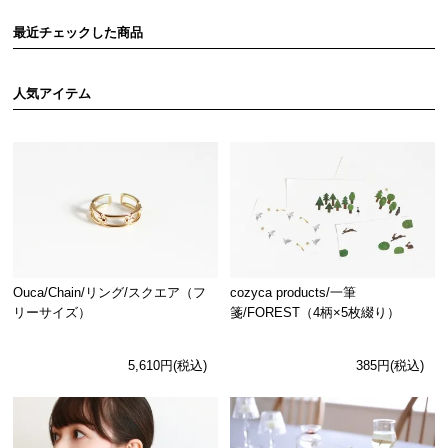
最近チェックした商品
人気アイテム
Ouca/Chain/リング/スクエア（フ
cozyca products/一筆
リーサイズ）
箋/FOREST（4柄×5枚綴り）
5,610円(税込)
385円(税込)