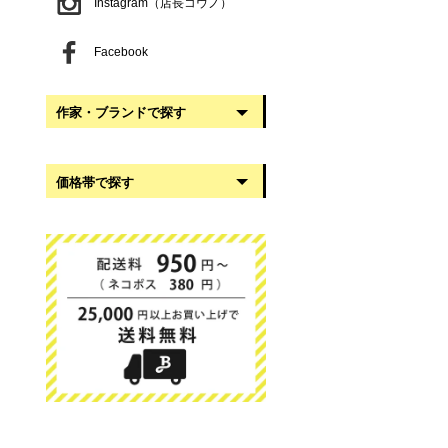
Instagram（店長コウノ）
Facebook
作家・ブランドで探す
阿部慎太朗
価格帯で探す
稲葉知子
うだまさし
999円以下
大館工芸社
1,000円〜2,999円
岡澤悦子
3,000円〜4,999円
我戸幹男商店
5,000円〜9,999円
葛西国太郎
10,000円以上
かわちせつこ
日下華子
高塚和則