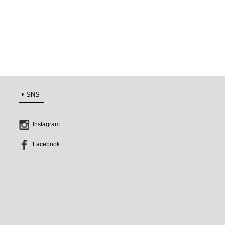
サブロウ
志津刃物製作所
杉田真紀
曽山瑛里子
田井将博
徳永遊心
中川政七商店
SNS
箸蔵まつかん
架谷フミヨ
Instagram
林友加
Facebook
樋山真弓
平井睦美
前田葉子
増田由希子
松平彩子