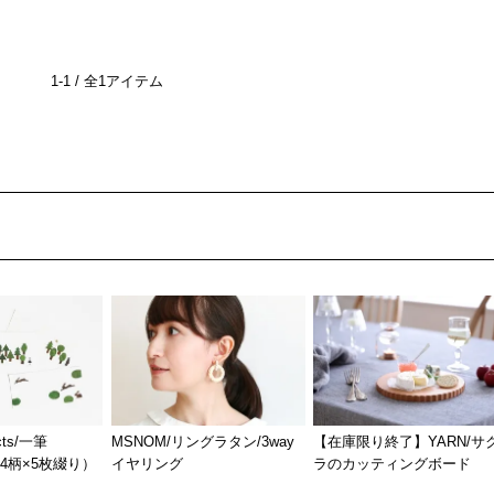
1-1 / 全1アイテム
ucts/一筆
MSNOM/リングラタン/3way
【在庫限り終了】YARN/サ
（4柄×5枚綴り）
イヤリング
ラのカッティングボード