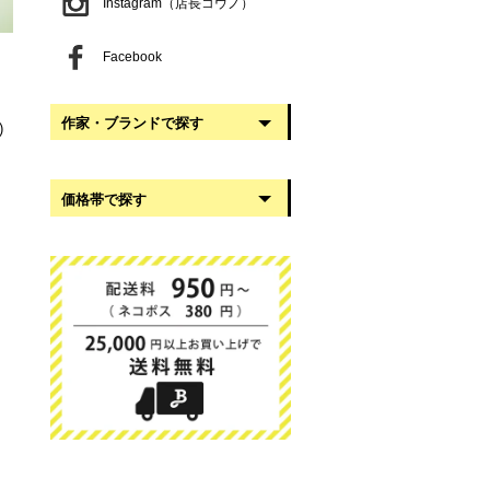
Instagram（店長コウノ）
Facebook
作家・ブランドで探す
)
阿部慎太朗
価格帯で探す
稲葉知子
うだまさし
999円以下
大館工芸社
1,000円〜2,999円
岡澤悦子
3,000円〜4,999円
我戸幹男商店
5,000円〜9,999円
葛西国太郎
10,000円以上
かわちせつこ
日下華子
高塚和則