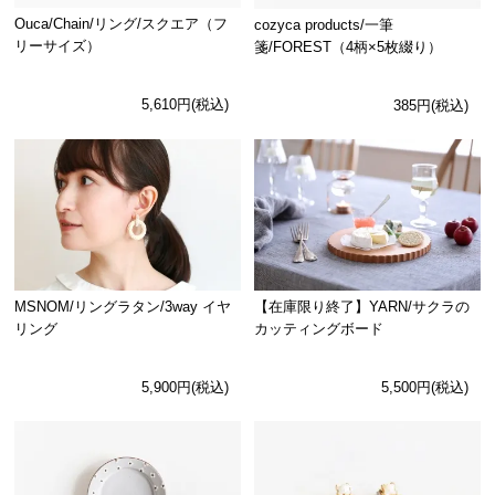
Ouca/Chain/リング/スクエア（フ
cozyca products/一筆
リーサイズ）
箋/FOREST（4柄×5枚綴り）
5,610円(税込)
385円(税込)
MSNOM/リングラタン/3way イヤ
【在庫限り終了】YARN/サクラの
リング
カッティングボード
5,900円(税込)
5,500円(税込)