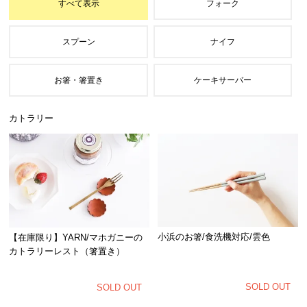
すべて表示
フォーク
スプーン
ナイフ
お箸・箸置き
ケーキサーバー
カトラリー
小浜のお箸/食洗機対応/雲色
【在庫限り】YARN/マホガニーの
カトラリーレスト（箸置き）
SOLD OUT
SOLD OUT