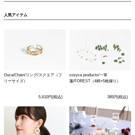
人気アイテム
Ouca/Chain/リング/スクエア（フ
cozyca products/一筆
リーサイズ）
箋/FOREST（4柄×5枚綴り）
5,610円(税込)
385円(税込)