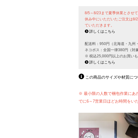
8/5～8/23まで夏季休業とさ
休み中にいただいたご注文は8/
ていただきます。
詳しくはこちら
配送料：950円（北海道・九州
ネコポス：全国一律380円（対
※ 税込25,000円以上のお買
詳しくはこちら
この商品のサイズや材質につ
※ 最小限の人数で梱包作業にあ
でに6～7営業日ほどお時間をい