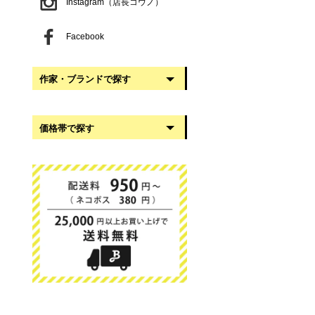
Instagram（店長コウノ）
Facebook
作家・ブランドで探す
阿部慎太朗
価格帯で探す
稲葉知子
うだまさし
999円以下
大館工芸社
1,000円〜2,999円
岡澤悦子
3,000円〜4,999円
我戸幹男商店
5,000円〜9,999円
葛西国太郎
10,000円以上
かわちせつこ
日下華子
高塚和則