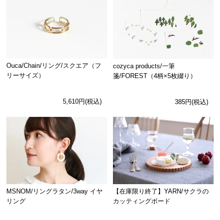
Ouca/Chain/リング/スクエア（フ
cozyca products/一筆
リーサイズ）
箋/FOREST（4柄×5枚綴り）
5,610円(税込)
385円(税込)
MSNOM/リングラタン/3way イヤ
【在庫限り終了】YARN/サクラの
リング
カッティングボード