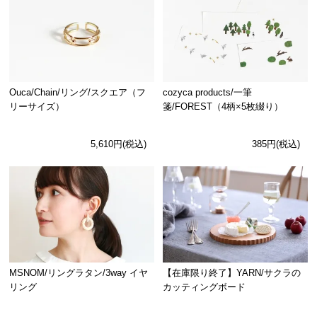
Ouca/Chain/リング/スクエア（フ
cozyca products/一筆
リーサイズ）
箋/FOREST（4柄×5枚綴り）
5,610円(税込)
385円(税込)
MSNOM/リングラタン/3way イヤ
【在庫限り終了】YARN/サクラの
リング
カッティングボード