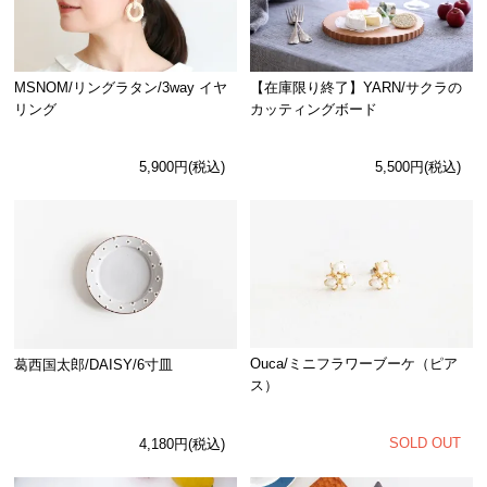
MSNOM/リングラタン/3way イヤ
【在庫限り終了】YARN/サクラの
リング
カッティングボード
5,900円(税込)
5,500円(税込)
Ouca/ミニフラワーブーケ（ピア
葛西国太郎/DAISY/6寸皿
ス）
SOLD OUT
4,180円(税込)