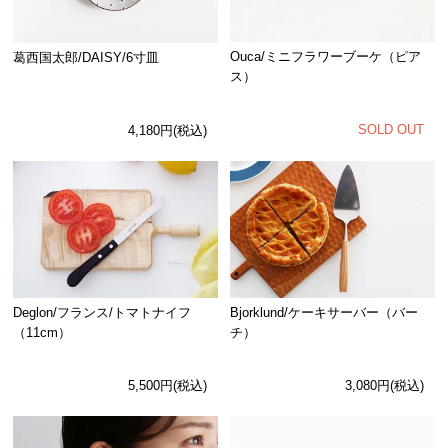
Ouca/ミニフラワーブーケ（ピア
葛西国太郎/DAISY/6寸皿
ス）
SOLD OUT
4,180円(税込)
Deglon/フランス/トマトナイフ
Bjorklund/ケーキサーバー（バー
（11cm）
チ）
5,500円(税込)
3,080円(税込)