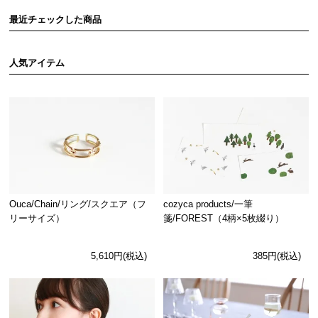
最近チェックした商品
人気アイテム
Ouca/Chain/リング/スクエア（フ
cozyca products/一筆
リーサイズ）
箋/FOREST（4柄×5枚綴り）
5,610円(税込)
385円(税込)