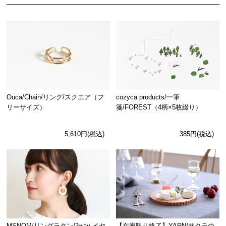
Ouca/Chain/リング/スクエア（フ
cozyca products/一筆
リーサイズ）
箋/FOREST（4柄×5枚綴り）
5,610円(税込)
385円(税込)
MSNOM/リングラタン/3way イヤ
【在庫限り終了】YARN/サクラの