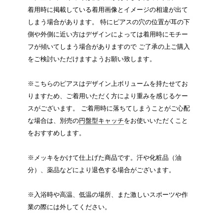
着用時に掲載している着用画像とイメージの相違が出て
しまう場合があります。 特にピアスの穴の位置が耳の下
側や外側に近い方はデザインによっては着用時にモチー
フが傾いてしまう場合がありますので ご了承の上ご購入
をご検討いただけますようお願い致します。
※こちらのピアスはデザイン上ボリュームを持たせてお
りますため、ご着用いただく方により重みを感じるケー
スがございます。 ご着用時に落ちてしまうことがご心配
な場合は、別売の
円盤型キャッチ
をお使いいただくこと
をおすすめします。
※メッキをかけて仕上げた商品です。汗や化粧品（油
分）、薬品などにより退色する場合がございます。
※入浴時や高温、低温の場所、また激しいスポーツや作
業の際には外してください。