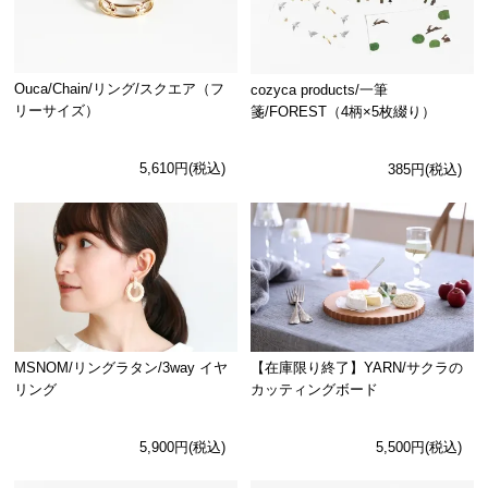
Ouca/Chain/リング/スクエア（フ
cozyca products/一筆
リーサイズ）
箋/FOREST（4柄×5枚綴り）
5,610円(税込)
385円(税込)
MSNOM/リングラタン/3way イヤ
【在庫限り終了】YARN/サクラの
リング
カッティングボード
5,900円(税込)
5,500円(税込)