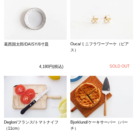
Ouca/ミニフラワーブーケ（ピア
葛西国太郎/DAISY/6寸皿
ス）
SOLD OUT
4,180円(税込)
Deglon/フランス/トマトナイフ
Bjorklund/ケーキサーバー（バー
（11cm）
チ）