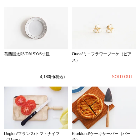
Ouca/ミニフラワーブーケ（ピア
葛西国太郎/DAISY/6寸皿
ス）
SOLD OUT
4,180円(税込)
Deglon/フランス/トマトナイフ
Bjorklund/ケーキサーバー（バー
（11cm）
チ）