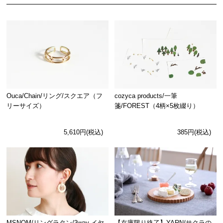
Ouca/Chain/リング/スクエア（フ
cozyca products/一筆
リーサイズ）
箋/FOREST（4柄×5枚綴り）
5,610円(税込)
385円(税込)
MSNOM/リングラタン/3way イヤ
【在庫限り終了】YARN/サクラの