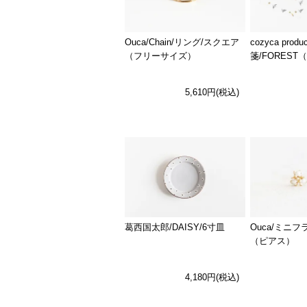
Ouca/Chain/リング/スクエア
cozyca prod
（フリーサイズ）
箋/FOREST
5,610円(税込)
Ouca/ミニ
葛西国太郎/DAISY/6寸皿
（ピアス）
4,180円(税込)