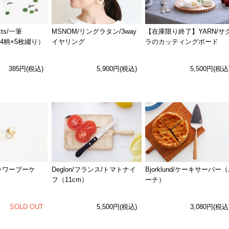
ucts/一筆
MSNOM/リングラタン/3way
【在庫限り終了】YARN/サ
（4柄×5枚綴り）
イヤリング
ラのカッティングボード
385円(税込)
5,900円(税込)
5,500円(税込
フラワーブーケ
Deglon/フランス/トマトナイ
Bjorklund/ケーキサーバー
フ（11cm）
ーチ）
SOLD OUT
5,500円(税込)
3,080円(税込