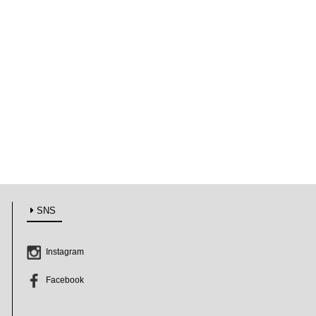
Ouca
PIA WALLEN
Pint!
PORVASAL
Price&Kensington
Petit Etoile
Rimout
RUNI
ririi
STANDARD SUPPLY
SNS
su-nao home 松本圭嗣
Tempo Drop
Instagram
TESHIKI 手式
Facebook
Toni Saikkonen
VOIRY