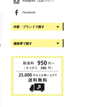
Instagram（店長コウノ）
Facebook
作家・ブランドで探す
阿部慎太朗
価格帯で探す
稲葉知子
E
うだまさし
999円以下
大館工芸社
1,000円〜2,999円
T
岡澤悦子
3,000円〜4,999円
我戸幹男商店
5,000円〜9,999円
葛西国太郎
10,000円以上
かわちせつこ
日下華子
高塚和則