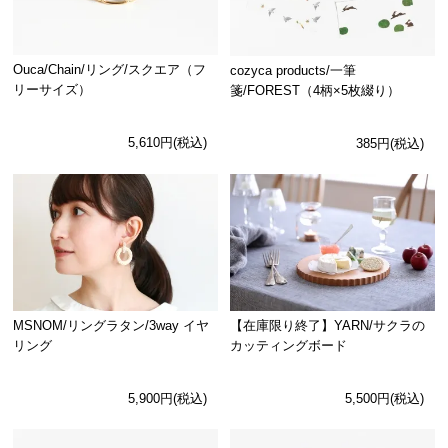
Ouca/Chain/リング/スクエア（フ
cozyca products/一筆
リーサイズ）
箋/FOREST（4柄×5枚綴り）
5,610円(税込)
385円(税込)
MSNOM/リングラタン/3way イヤ
【在庫限り終了】YARN/サクラの
リング
カッティングボード
5,900円(税込)
5,500円(税込)