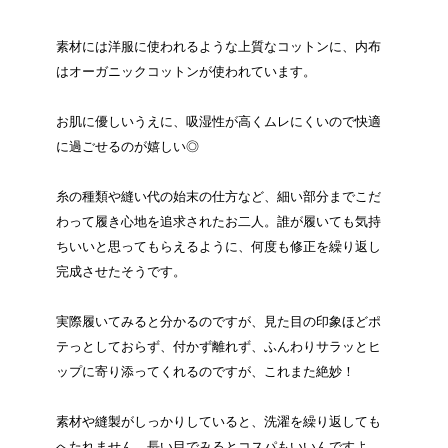
素材には洋服に使われるような上質なコットンに、内布
はオーガニックコットンが使われています。
お肌に優しいうえに、吸湿性が高くムレにくいので快適
に過ごせるのが嬉しい◎
糸の種類や縫い代の始末の仕方など、細い部分までこだ
わって履き心地を追求されたお二人。誰が履いても気持
ちいいと思ってもらえるように、何度も修正を繰り返し
完成させたそうです。
実際履いてみると分かるのですが、見た目の印象ほどポ
テっとしておらず、付かず離れず、ふんわりサラッとヒ
ップに寄り添ってくれるのですが、これまた絶妙！
素材や縫製がしっかりしていると、洗濯を繰り返しても
へたれません。長い目でみるとコスパもいいんですよ