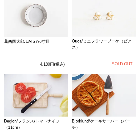
Ouca/ミニフラワーブーケ（ピア
葛西国太郎/DAISY/6寸皿
ス）
SOLD OUT
4,180円(税込)
Deglon/フランス/トマトナイフ
Bjorklund/ケーキサーバー（バー
（11cm）
チ）