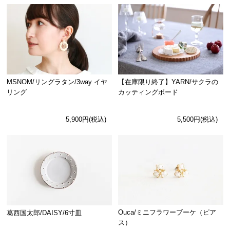
MSNOM/リングラタン/3way イヤ
【在庫限り終了】YARN/サクラの
リング
カッティングボード
5,900円(税込)
5,500円(税込)
Ouca/ミニフラワーブーケ（ピア
葛西国太郎/DAISY/6寸皿
ス）