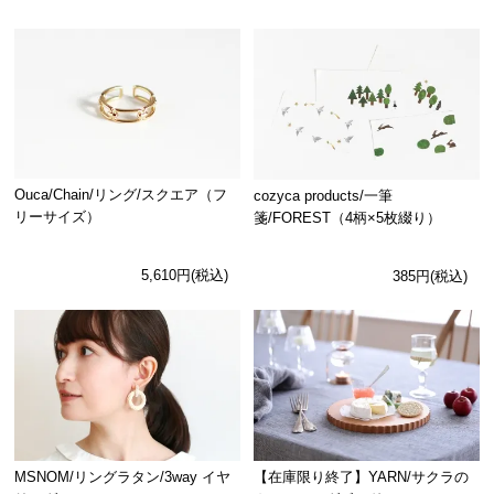
Ouca/Chain/リング/スクエア（フ
cozyca products/一筆
リーサイズ）
箋/FOREST（4柄×5枚綴り）
5,610円(税込)
385円(税込)
MSNOM/リングラタン/3way イヤ
【在庫限り終了】YARN/サクラの