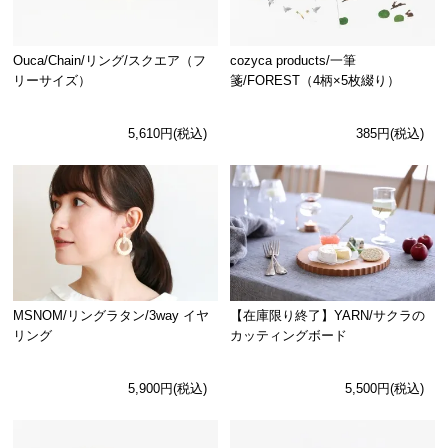
Ouca/Chain/リング/スクエア（フ
cozyca products/一筆
リーサイズ）
箋/FOREST（4柄×5枚綴り）
5,610円(税込)
385円(税込)
MSNOM/リングラタン/3way イヤ
【在庫限り終了】YARN/サクラの
リング
カッティングボード
5,900円(税込)
5,500円(税込)