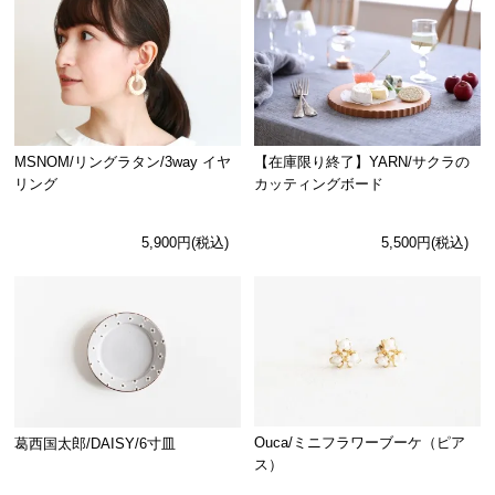
MSNOM/リングラタン/3way イヤ
【在庫限り終了】YARN/サクラの
リング
カッティングボード
5,900円(税込)
5,500円(税込)
Ouca/ミニフラワーブーケ（ピア
葛西国太郎/DAISY/6寸皿
ス）