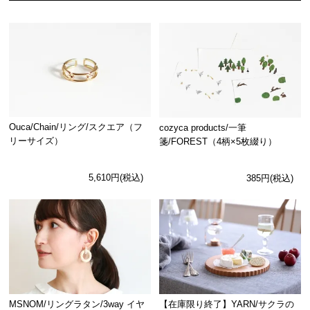
Ouca/Chain/リング/スクエア（フ
cozyca products/一筆
リーサイズ）
箋/FOREST（4柄×5枚綴り）
5,610円(税込)
385円(税込)
MSNOM/リングラタン/3way イヤ
【在庫限り終了】YARN/サクラの