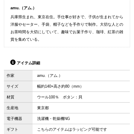
amu.（アム.）
兵庫県生まれ、東京在住。手仕事が好きで、子供が生まれてから
洋服やセーター、手袋、帽子などを手作りで制作。大切な人との
お茶時間を大切にしていて、趣味でお菓子作り、珈琲、紅茶の雑
貨を集めている。
アイテム詳細
作家
amu.（アム.）
サイズ
幅約140×高さ約80（mm）
材質
ウール100％ ボタン：貝
生産地
東京都
電子機器
洗濯機・乾燥機NG
ギフト
こちらのアイテムはラッピング可能です