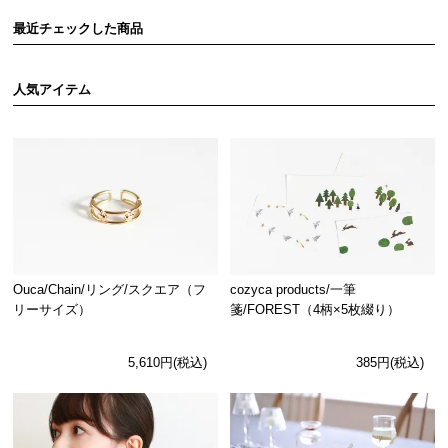
最近チェックした商品
人気アイテム
Ouca/Chain/リング/スクエア（フ
cozyca products/一筆
リーサイズ）
箋/FOREST（4柄×5枚綴り）
5,610円(税込)
385円(税込)