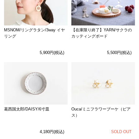
MSNOM/リングラタン/3way イヤ
【在庫限り終了】YARN/サクラの
リング
カッティングボード
5,900円(税込)
5,500円(税込)
Ouca/ミニフラワーブーケ（ピア
葛西国太郎/DAISY/6寸皿
ス）
SOLD OUT
4,180円(税込)