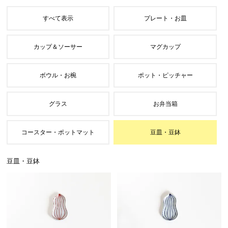
豆皿・豆鉢