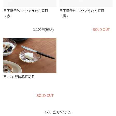
日下華子/シマひょうたん豆皿
日下華子/シマひょうたん豆皿
（赤）
（青）
1,100円(税込)
SOLD OUT
田井将博/輪花豆花皿
SOLD OUT
1-3 / 全3アイテム