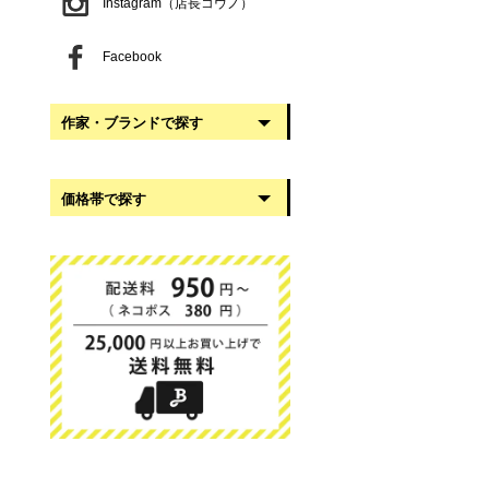
Instagram（店長コウノ）
Facebook
作家・ブランドで探す
阿部慎太朗
価格帯で探す
稲葉知子
うだまさし
999円以下
大館工芸社
1,000円〜2,999円
岡澤悦子
3,000円〜4,999円
我戸幹男商店
5,000円〜9,999円
葛西国太郎
10,000円以上
かわちせつこ
日下華子
高塚和則