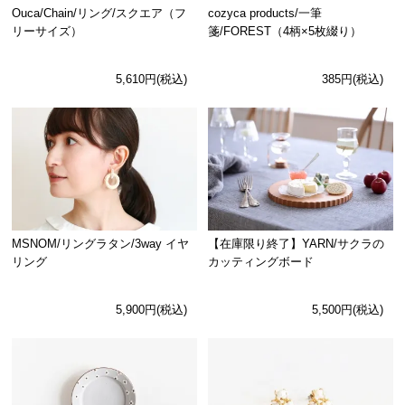
Ouca/Chain/リング/スクエア（フ
cozyca products/一筆
リーサイズ）
箋/FOREST（4柄×5枚綴り）
5,610円(税込)
385円(税込)
MSNOM/リングラタン/3way イヤ
【在庫限り終了】YARN/サクラの
リング
カッティングボード
5,900円(税込)
5,500円(税込)