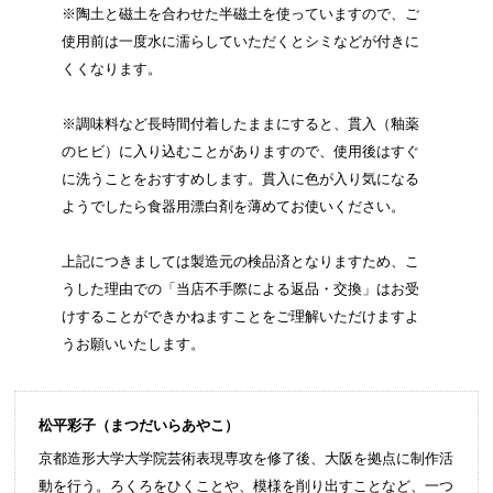
※陶土と磁土を合わせた半磁土を使っていますので、ご
使用前は一度水に濡らしていただくとシミなどが付きに
くくなります。
※調味料など長時間付着したままにすると、貫入（釉薬
のヒビ）に入り込むことがありますので、使用後はすぐ
に洗うことをおすすめします。貫入に色が入り気になる
ようでしたら食器用漂白剤を薄めてお使いください。
上記につきましては製造元の検品済となりますため、こ
うした理由での「当店不手際による返品・交換」はお受
けすることができかねますことをご理解いただけますよ
うお願いいたします。
松平彩子（まつだいらあやこ）
京都造形大学大学院芸術表現専攻を修了後、大阪を拠点に制作活
動を行う。ろくろをひくことや、模様を削り出すことなど、一つ