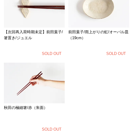
前田葉子/雨上がりの虹/オーバル皿
【次回再入荷時期未定】前田葉子/
（19cm）
箸置き/ジュエル
SOLD OUT
SOLD OUT
秋田の極細箸/赤（朱面）
SOLD OUT