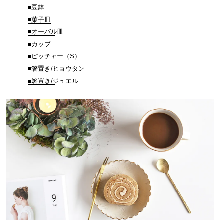
■豆鉢
■菓子皿
■オーバル皿
■カップ
■ピッチャー（S）
■箸置き/ヒョウタン
■箸置き/ジュエル