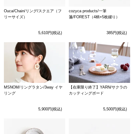
Ouca/Chain/リング/スクエア（フ
cozyca products/一筆
リーサイズ）
箋/FOREST（4柄×5枚綴り）
5,610円(税込)
385円(税込)
MSNOM/リングラタン/3way イヤ
【在庫限り終了】YARN/サクラの
リング
カッティングボード
5,900円(税込)
5,500円(税込)