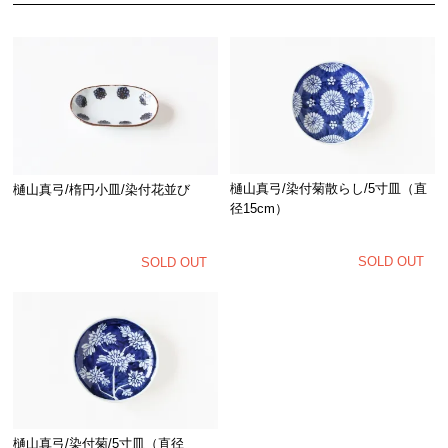
樋山真弓/染付菊散らし/5寸皿（直
樋山真弓/楕円小皿/染付花並び
径15cm）
SOLD OUT
SOLD OUT
樋山真弓/染付菊/5寸皿（直径