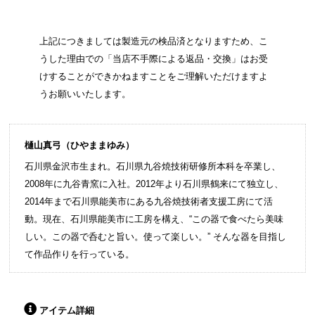
上記につきましては製造元の検品済となりますため、こ
うした理由での「当店不手際による返品・交換」はお受
けすることができかねますことをご理解いただけますよ
うお願いいたします。
樋山真弓（ひやままゆみ）
石川県金沢市生まれ。石川県九谷焼技術研修所本科を卒業し、
2008年に九谷青窯に入社。2012年より石川県鶴来にて独立し、
2014年まで石川県能美市にある九谷焼技術者支援工房にて活
動。現在、石川県能美市に工房を構え、“この器で食べたら美味
しい。この器で呑むと旨い。使って楽しい。” そんな器を目指し
て作品作りを行っている。
アイテム詳細