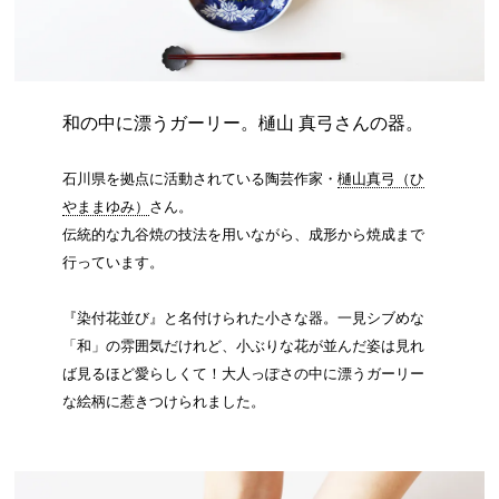
和の中に漂うガーリー。樋山 真弓さんの器。
石川県を拠点に活動されている陶芸作家・
樋山真弓（ひ
やままゆみ）
さん。
伝統的な九谷焼の技法を用いながら、成形から焼成まで
行っています。
『染付花並び』と名付けられた小さな器。一見シブめな
「和」の雰囲気だけれど、小ぶりな花が並んだ姿は見れ
ば見るほど愛らしくて！大人っぽさの中に漂うガーリー
な絵柄に惹きつけられました。