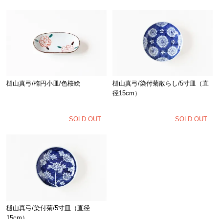
樋山真弓/楕円小皿/色桜絵
樋山真弓/染付菊散らし/5寸皿（直
径15cm）
SOLD OUT
SOLD OUT
樋山真弓/染付菊/5寸皿（直径
15cm）