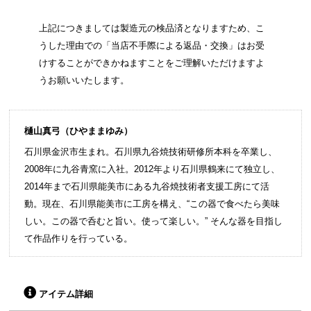
上記につきましては製造元の検品済となりますため、こ
うした理由での「当店不手際による返品・交換」はお受
けすることができかねますことをご理解いただけますよ
うお願いいたします。
樋山真弓（ひやままゆみ）
石川県金沢市生まれ。石川県九谷焼技術研修所本科を卒業し、
2008年に九谷青窯に入社。2012年より石川県鶴来にて独立し、
2014年まで石川県能美市にある九谷焼技術者支援工房にて活
動。現在、石川県能美市に工房を構え、“この器で食べたら美味
しい。この器で呑むと旨い。使って楽しい。” そんな器を目指し
て作品作りを行っている。
アイテム詳細