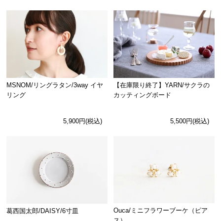
MSNOM/リングラタン/3way イヤ
【在庫限り終了】YARN/サクラの
リング
カッティングボード
5,900円(税込)
5,500円(税込)
Ouca/ミニフラワーブーケ（ピア
葛西国太郎/DAISY/6寸皿
ス）