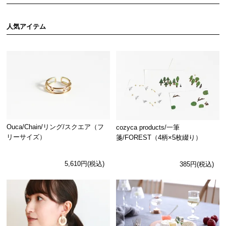
人気アイテム
Ouca/Chain/リング/スクエア（フ
cozyca products/一筆
リーサイズ）
箋/FOREST（4柄×5枚綴り）
5,610円(税込)
385円(税込)