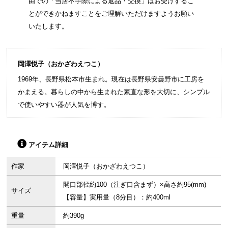
由での「当店不手際による返品・交換」はお受けするこ
とができかねますことをご理解いただけますようお願い
いたします。
岡澤悦子（おかざわえつこ）
1969年、長野県松本市生まれ。現在は長野県安曇野市に工房を
かまえる。暮らしの中から生まれた素直な形を大切に、シンプル
で使いやすい器が人気を博す。
アイテム詳細
作家
岡澤悦子（おかざわえつこ）
開口部径約100（注ぎ口含まず）×高さ約95(mm)
サイズ
【容量】実用量（8分目）：約400ml
重量
約390g