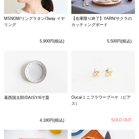
MSNOM/リングラタン/3way イヤ
【在庫限り終了】YARN/サクラの
リング
カッティングボード
5,900円(税込)
5,500円(税込)
Ouca/ミニフラワーブーケ（ピア
葛西国太郎/DAISY/6寸皿
ス）
SOLD OUT
4,180円(税込)