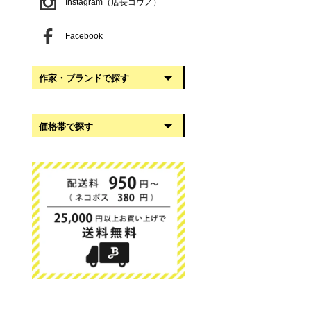
Instagram（店長コウノ）
Facebook
作家・ブランドで探す
阿部慎太朗
価格帯で探す
稲葉知子
うだまさし
999円以下
大館工芸社
1,000円〜2,999円
岡澤悦子
3,000円〜4,999円
我戸幹男商店
5,000円〜9,999円
葛西国太郎
10,000円以上
かわちせつこ
日下華子
高塚和則