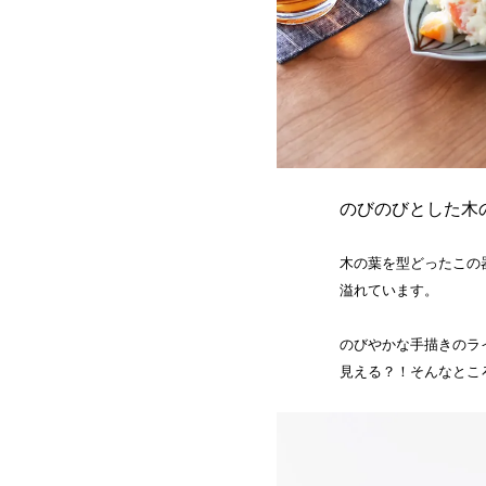
のびのびとした木
木の葉を型どったこの
溢れています。
のびやかな手描きのラ
見える？！そんなとこ