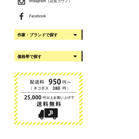
Instagram（店長コウノ）
Facebook
作家・ブランドで探す
阿部慎太朗
価格帯で探す
稲葉知子
うだまさし
999円以下
大館工芸社
1,000円〜2,999円
岡澤悦子
3,000円〜4,999円
我戸幹男商店
5,000円〜9,999円
葛西国太郎
10,000円以上
かわちせつこ
日下華子
高塚和則