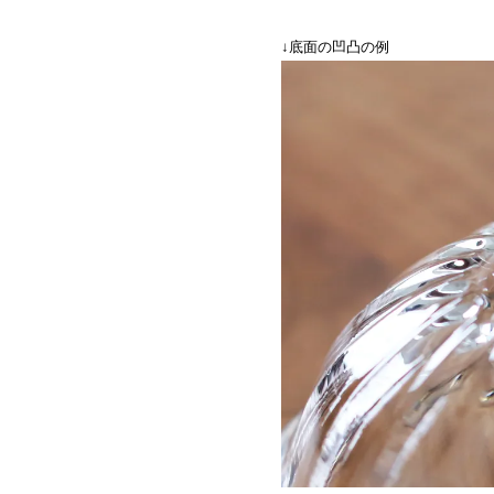
↓底面の凹凸の例