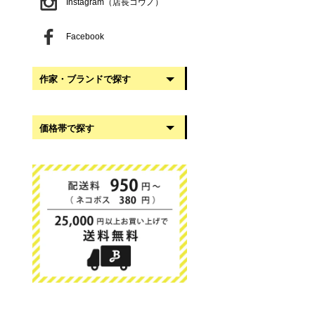
Instagram（店長コウノ）
Facebook
作家・ブランドで探す
阿部慎太朗
価格帯で探す
稲葉知子
うだまさし
999円以下
大館工芸社
1,000円〜2,999円
岡澤悦子
3,000円〜4,999円
我戸幹男商店
5,000円〜9,999円
葛西国太郎
10,000円以上
かわちせつこ
日下華子
高塚和則