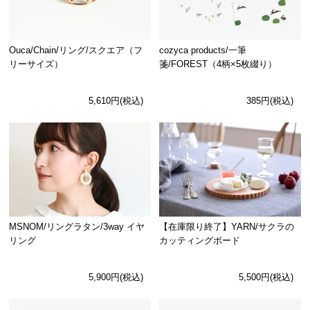
Ouca/Chain/リング/スクエア（フ
cozyca products/一筆
リーサイズ）
箋/FOREST（4柄×5枚綴り）
5,610円(税込)
385円(税込)
MSNOM/リングラタン/3way イヤ
【在庫限り終了】YARN/サクラの
リング
カッティングボード
5,900円(税込)
5,500円(税込)