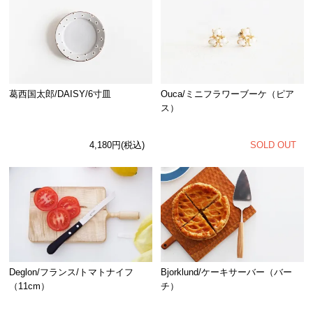
Ouca/ミニフラワーブーケ（ピア
葛西国太郎/DAISY/6寸皿
ス）
SOLD OUT
4,180円(税込)
Deglon/フランス/トマトナイフ
Bjorklund/ケーキサーバー（バー
（11cm）
チ）