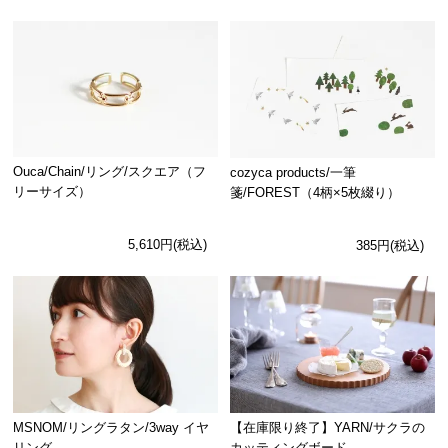
Ouca/Chain/リング/スクエア（フ
cozyca products/一筆
リーサイズ）
箋/FOREST（4柄×5枚綴り）
5,610円(税込)
385円(税込)
MSNOM/リングラタン/3way イヤ
【在庫限り終了】YARN/サクラの
リング
カッティングボード