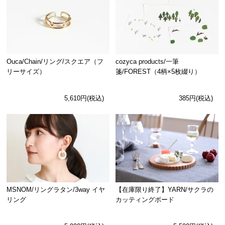
Ouca/Chain/リング/スクエア（フ
cozyca products/一筆
リーサイズ）
箋/FOREST（4柄×5枚綴り）
5,610円(税込)
385円(税込)
MSNOM/リングラタン/3way イヤ
【在庫限り終了】YARN/サクラの
リング
カッティングボード