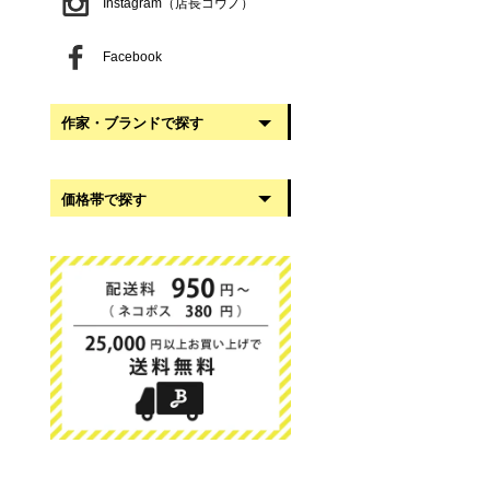
Instagram（店長コウノ）
Facebook
作家・ブランドで探す
阿部慎太朗
価格帯で探す
稲葉知子
うだまさし
999円以下
大館工芸社
1,000円〜2,999円
岡澤悦子
3,000円〜4,999円
我戸幹男商店
5,000円〜9,999円
葛西国太郎
10,000円以上
かわちせつこ
日下華子
高塚和則