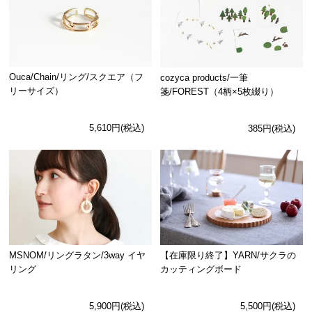
Ouca/Chain/リング/スクエア（フ
cozyca products/一筆
リーサイズ）
箋/FOREST（4柄×5枚綴り）
5,610円(税込)
385円(税込)
MSNOM/リングラタン/3way イヤ
【在庫限り終了】YARN/サクラの
リング
カッティングボード
5,900円(税込)
5,500円(税込)