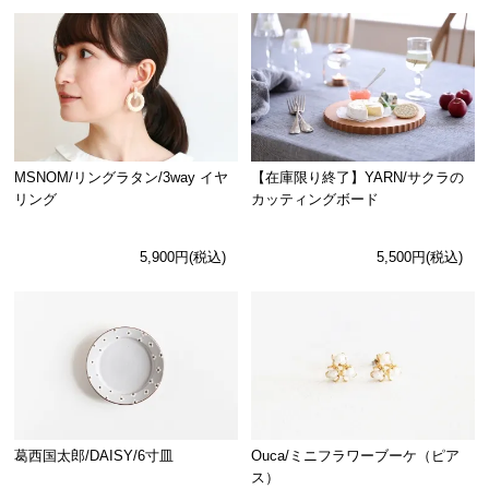
MSNOM/リングラタン/3way イヤ
【在庫限り終了】YARN/サクラの
リング
カッティングボード
5,900円(税込)
5,500円(税込)
Ouca/ミニフラワーブーケ（ピア
葛西国太郎/DAISY/6寸皿
ス）