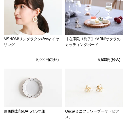
MSNOM/リングラタン/3way イヤ
【在庫限り終了】YARN/サクラの
リング
カッティングボード
5,900円(税込)
5,500円(税込)
Ouca/ミニフラワーブーケ（ピア
葛西国太郎/DAISY/6寸皿
ス）