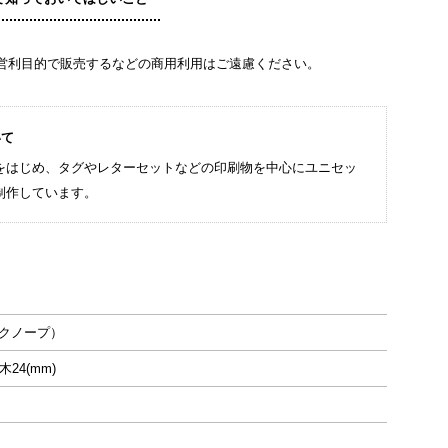
営利目的で販売するなどの商用利用はご遠慮ください。
いて
をはじめ、タグやレターセットなどの印刷物を中心にユニセッ
制作しています。
（クノープ）
20× 台木24(mm)