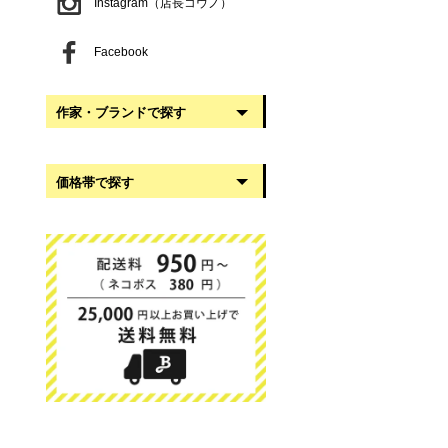
Instagram（店長コウノ）
Facebook
作家・ブランドで探す
阿部慎太朗
価格帯で探す
稲葉知子
うだまさし
999円以下
大館工芸社
1,000円〜2,999円
岡澤悦子
3,000円〜4,999円
我戸幹男商店
5,000円〜9,999円
葛西国太郎
10,000円以上
かわちせつこ
日下華子
高塚和則