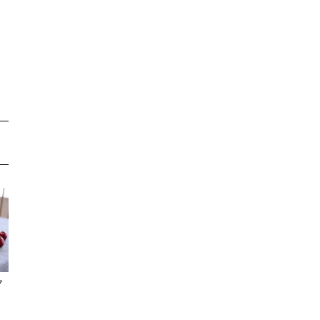
fog linen work
fore
HARIO LWF
Highland2000
Jonas
KNOOPWORKS
KN Industrie
KONO式
Larsson Tra
Lapuan Kankurit
L'ECONOME
L'Effrontee
mocoMOROCCO
ク
moily
MSNOM