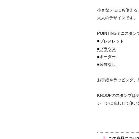
小さなメモにも使える
大人のデザインです。
POINTINGミニス
■ブレスレット
■ブラウス
■ボーダー
■装飾なし
お手紙やラッピング、
KNOOPのスタンプ
シーンに合わせて使い
！
この商品につい