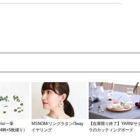
ucts/一筆
MSNOM/リングラタン/3way
【在庫限り終了】YARN/サ
（4柄×5枚綴り）
イヤリング
ラのカッティングボード