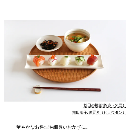
秋田の極細箸/赤（朱面）
前田葉子/箸置き（ヒョウタン）
華やかなお料理や細長いおかずに。