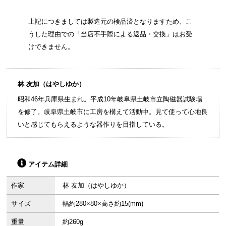
上記につきましては製造元の検品済となりますため、こ
うした理由での「当店不手際による返品・交換」はお受
けできません。
林 友加（はやしゆか）
昭和46年兵庫県生まれ。平成10年岐阜県土岐市立陶磁器試験場
を修了。岐阜県土岐市に工房を構えて活動中。見て使って心地良
いと感じてもらえるような器作りを目指している。
アイテム詳細
作家
林 友加（はやしゆか）
サイズ
幅約280×80×高さ約15(mm)
重量
約260g