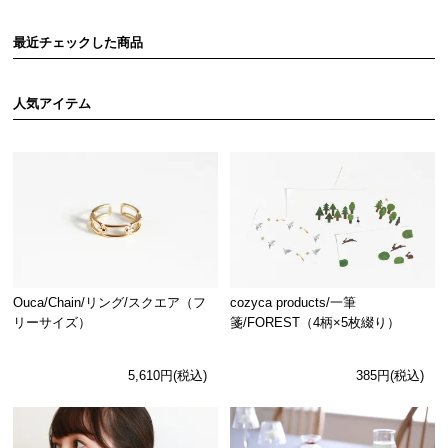
最近チェックした商品
人気アイテム
Ouca/Chain/リング/スクエア（フ
cozyca products/一筆
リーサイズ）
箋/FOREST（4柄×5枚綴り）
5,610円(税込)
385円(税込)