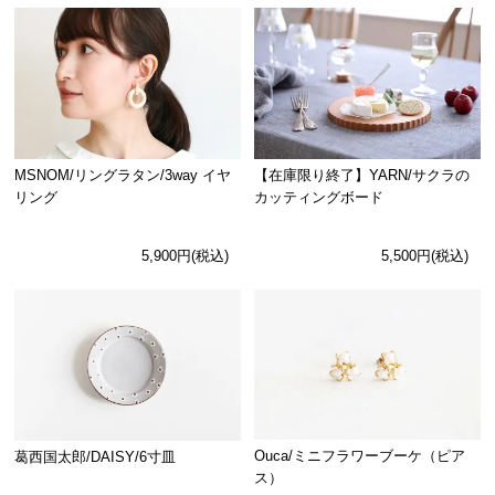
MSNOM/リングラタン/3way イヤ
【在庫限り終了】YARN/サクラの
リング
カッティングボード
5,900円(税込)
5,500円(税込)
Ouca/ミニフラワーブーケ（ピア
葛西国太郎/DAISY/6寸皿
ス）