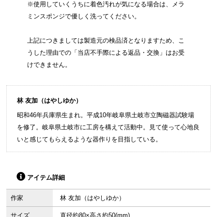
※使用していくうちに着色汚れが気になる場合は、メラ
ミンスポンジで優しく洗ってください。
上記につきましては製造元の検品済となりますため、こ
うした理由での「当店不手際による返品・交換」はお受
けできません。
林 友加（はやしゆか）
昭和46年兵庫県生まれ。平成10年岐阜県土岐市立陶磁器試験場
を修了。岐阜県土岐市に工房を構えて活動中。見て使って心地良
いと感じてもらえるような器作りを目指している。
アイテム詳細
作家
林 友加（はやしゆか）
サイズ
直径約80×高さ約50(mm)