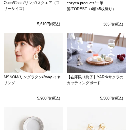
Ouca/Chain/リング/スクエア（フ
cozyca products/一筆
リーサイズ）
箋/FOREST（4柄×5枚綴り）
5,610円(税込)
385円(税込)
MSNOM/リングラタン/3way イヤ
【在庫限り終了】YARN/サクラの
リング
カッティングボード
5,900円(税込)
5,500円(税込)