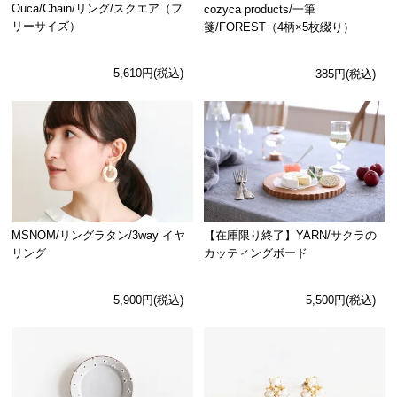
Ouca/Chain/リング/スクエア（フ
cozyca products/一筆
リーサイズ）
箋/FOREST（4柄×5枚綴り）
5,610円(税込)
385円(税込)
MSNOM/リングラタン/3way イヤ
【在庫限り終了】YARN/サクラの
リング
カッティングボード
5,900円(税込)
5,500円(税込)