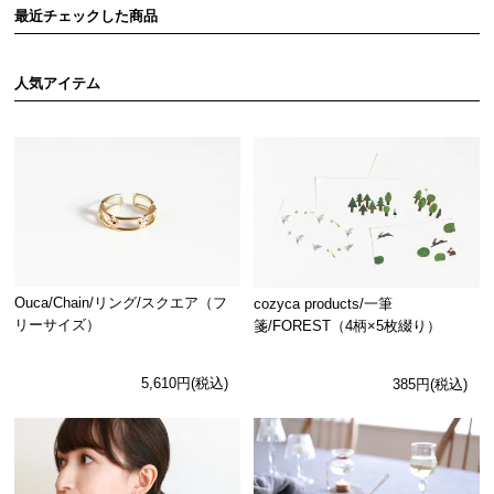
最近チェックした商品
人気アイテム
Ouca/Chain/リング/スクエア（フ
cozyca products/一筆
リーサイズ）
箋/FOREST（4柄×5枚綴り）
5,610円(税込)
385円(税込)