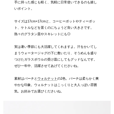
手に持った感じも軽く、気軽に日常使いできるのも嬉し
いポイント。
サイズは17cm×17cmと、コーヒーポットやティーポッ
ト、ケトルなどを置くのにちょうど良い大きさです。
熱々のグラタン皿やスキレットにも◎
実は暑い季節にも大活躍してくれますよ。汗をかいてし
まうウォータージャグの下に敷いたり、そうめんを盛り
つけたガラスボウルの受け皿にしてもグッドなんです。
ぜひ一年中、活躍させてあげてくださいね。
素材はバーチと
ウォルナット
の2色。バーチは柔らかく爽
やかな印象。ウォルナットはこっくりと大人っぽい雰囲
気。お好みでお選びくださいね。